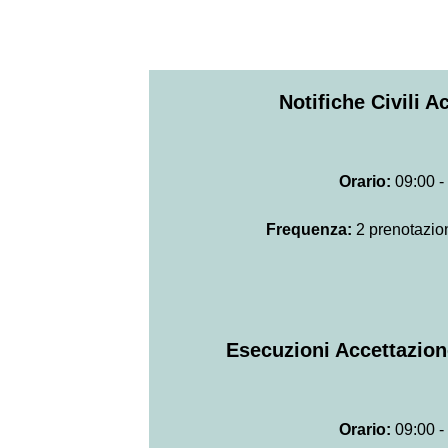
Notifiche Civili A
Orario:
09:00 -
Frequenza:
2 prenotazion
Esecuzioni Accettazion
Orario:
09:00 -